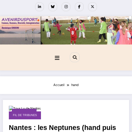
Aller
au
contenu
Accueil
hand
10 juin 2025
FIL DE TRIBUNES
Nantes : les Neptunes (hand puis