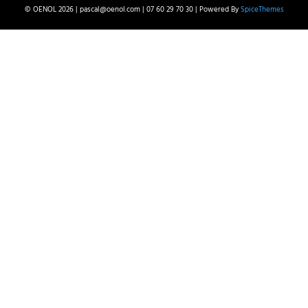
© OENOL 2026 | pascal@oenol.com | 07 60 29 70 30 | Powered By
SpiceThemes