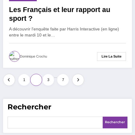
Les Français et leur rapport au
sport ?
A découvrir l'enquête faite par Harris Interactive (en ligne)
entre le mardi 10 et le…
Lire La Suite
Dominique Crochu
Pagination
…
1
2
3
7
des
publications
Rechercher
Rechercher