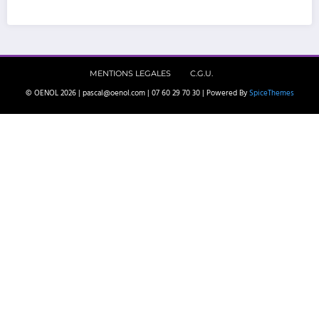
MENTIONS LEGALES
C.G.U.
© OENOL 2026 | pascal@oenol.com | 07 60 29 70 30 | Powered By
SpiceThemes