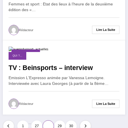
Femmes et sport : Etat des lieux à l’heure de la deuxième
édition des «…
Lire La Suite
Rédacteur
20 janvier 2015
QUI ?...
TV : Beinsports – interview
Emission L'Expresso animée par Vanessa Lemoigne.
Interviewée avec Laura Georges (à partir de la 8ème…
Lire La Suite
Rédacteur
Pagination
…
1
27
28
29
30